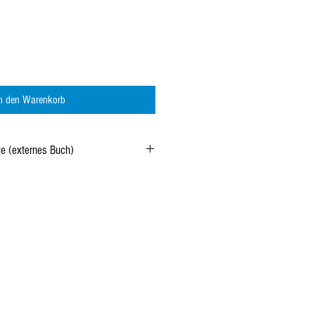
In den Warenkorb
ve (externes Buch)
oranmeldung
direkt bei uns in der
abgeholt werden in diesem Fall werden die
00 nicht berechnet.