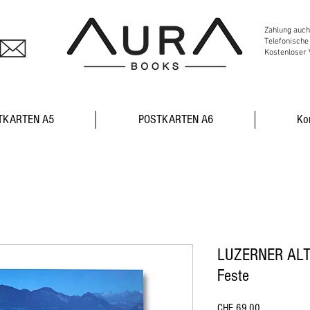
Zahlung auch
Telefonische
Kostenloser 
TKARTEN A5
POSTKARTEN A6
Ko
LUZERNER ALTS
Feste
Preis
CHF 69.00