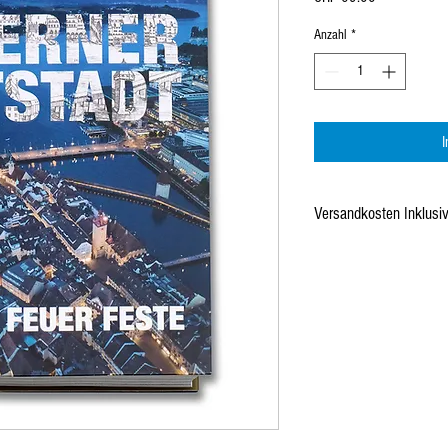
Anzahl
*
Versandkosten Inklusi
Das Buch kann auch nach
V
Viscosistadt Emmenbrücke 
Versandkosten von CHF 10.
Tel. 041 420 65 65